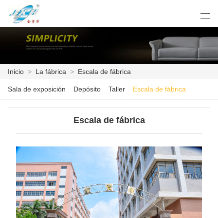
العربية
Deutsch
English
Español
Inicio
>
La fábrica
>
Escala de fábrica
Sala de exposición
Depósito
Taller
Escala de fábrica
INICIO
PRODUCTOS
Escala de fábrica
LA FÁBRICA
NOTICIAS
CATALOGO DE PRODUCTO
CONTÁCTENOS