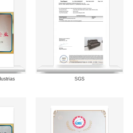
ustrias
SGS